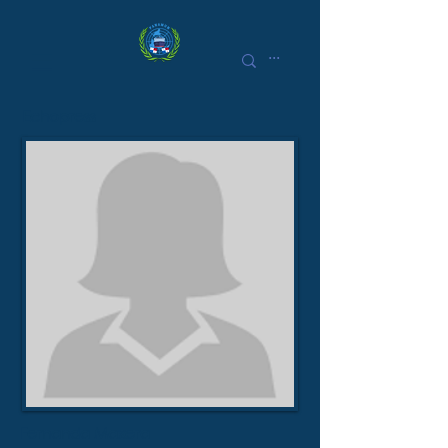
Echopress
Fernanda Maxera